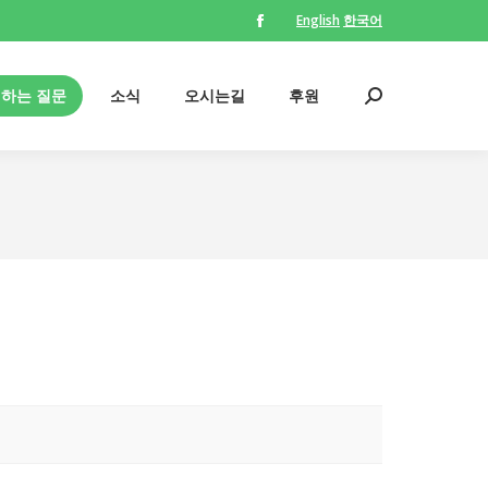
English
한국어
Facebook
의하는 질문
소식
오시는길
후원
Search:
page
opens
의하는 질문
소식
오시는길
후원
Search:
in
new
window