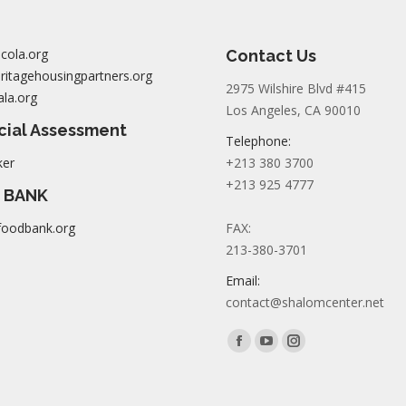
cola.org
Contact Us
itagehousingpartners.org
2975 Wilshire Blvd #415
la.org
Los Angeles, CA 90010
cial Assessment
Telephone:
ker
+213 380 3700
+213 925 4777
 BANK
foodbank.org
FAX:
213-380-3701
Email:
contact@shalomcenter.net
Find us on:
Facebook
YouTube
Instagram
page
page
page
opens
opens
opens