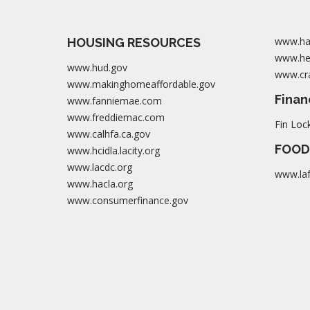
www.ha
HOUSING RESOURCES
www.her
www.hud.gov
www.cra
www.makinghomeaffordable.gov
Finan
www.fanniemae.com
www.freddiemac.com
Fin Loc
www.calhfa.ca.gov
FOOD
www.hcidla.lacity.org
www.lacdc.org
www.la
www.hacla.org
www.consumerfinance.gov