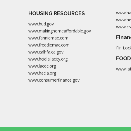
www.ha
HOUSING RESOURCES
www.her
www.hud.gov
www.cra
www.makinghomeaffordable.gov
Finan
www.fanniemae.com
www.freddiemac.com
Fin Loc
www.calhfa.ca.gov
FOOD
www.hcidla.lacity.org
www.lacdc.org
www.la
www.hacla.org
www.consumerfinance.gov