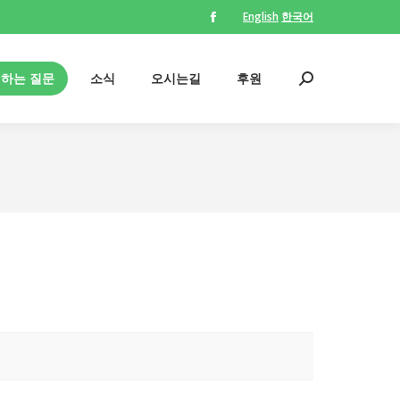
English
한국어
Facebook
의하는 질문
소식
오시는길
후원
Search:
page
opens
의하는 질문
소식
오시는길
후원
Search:
in
new
window