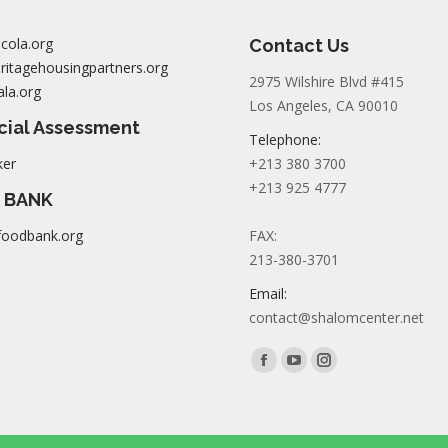
cola.org
Contact Us
itagehousingpartners.org
2975 Wilshire Blvd #415
la.org
Los Angeles, CA 90010
cial Assessment
Telephone:
ker
+213 380 3700
+213 925 4777
 BANK
foodbank.org
FAX:
213-380-3701
Email:
contact@shalomcenter.net
Find us on:
Facebook
YouTube
Instagram
page
page
page
opens
opens
opens