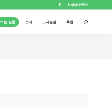
English
한국어
Facebook
의하는 질문
소식
오시는길
후원
Search:
page
opens
의하는 질문
소식
오시는길
후원
Search:
in
new
window