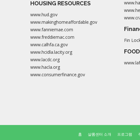
www.ha
HOUSING RESOURCES
www.her
www.hud.gov
www.cra
www.makinghomeaffordable.gov
Finan
www.fanniemae.com
www.freddiemac.com
Fin Loc
www.calhfa.ca.gov
FOOD
www.hcidla.lacity.org
www.lacdc.org
www.la
www.hacla.org
www.consumerfinance.gov
홈
샬롬센터 소개
프로그램