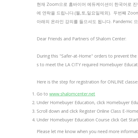
현재 Zoom으로 홈바이어 에듀케이션이 한국어로 진행되고
에 연락을 드립니다.(월,토,일요일제외). 두번째 Z
아래의 온라인 강의를 들으셔도 됩니다. Pandemic
Dear Friends and Partners of Shalom Center:
During this "Safer-at-Home" orders to prevent th
s to meet the LA CITY required Homebuyer Educatio
Here is the step for registration for ONLINE classe
Go to
www.shalomcenter.net
Under Homebuyer Education, click Homebuyer Educ
Scroll down and click Register Online Class E-Hom
Under Homebuyer Education Course click Get Start
Please let me know when you need more information