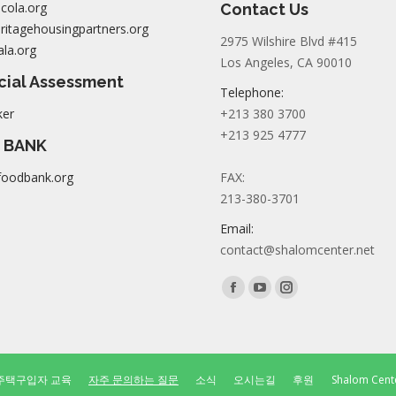
cola.org
Contact Us
itagehousingpartners.org
2975 Wilshire Blvd #415
la.org
Los Angeles, CA 90010
cial Assessment
Telephone:
ker
+213 380 3700
+213 925 4777
 BANK
foodbank.org
FAX:
213-380-3701
Email:
contact@shalomcenter.net
Find us on:
Facebook
YouTube
Instagram
page
page
page
opens
opens
opens
in
in
in
주택구입자 교육
자주 문의하는 질문
소식
오시는길
후원
Shalom Center
new
new
new