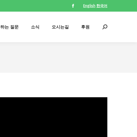
English
한국어
Facebook
의하는 질문
소식
오시는길
후원
Search:
page
opens
의하는 질문
소식
오시는길
후원
Search:
in
new
window