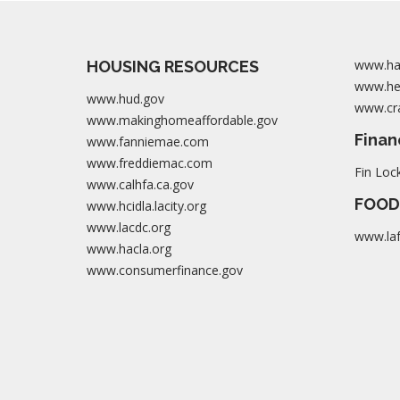
www.ha
HOUSING RESOURCES
www.her
www.hud.gov
www.cra
www.makinghomeaffordable.gov
Finan
www.fanniemae.com
www.freddiemac.com
Fin Loc
www.calhfa.ca.gov
FOOD
www.hcidla.lacity.org
www.lacdc.org
www.la
www.hacla.org
www.consumerfinance.gov