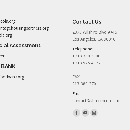
cola.org
Contact Us
itagehousingpartners.org
2975 Wilshire Blvd #415
la.org
Los Angeles, CA 90010
cial Assessment
Telephone:
ker
+213 380 3700
+213 925 4777
 BANK
foodbank.org
FAX:
213-380-3701
Email:
contact@shalomcenter.net
Find us on:
Facebook
YouTube
Instagram
page
page
page