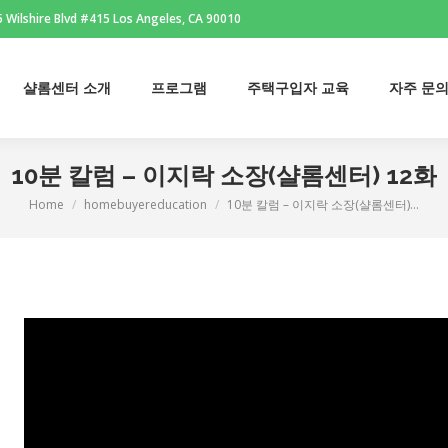
 Wilshire Blvd #415 Los Angeles, CA 90010
샬롬센터 소개
프로그램
주택구입자 교육
자주 문
샬롬센터 소개
프로그램
주택구입자 교육
자주 문
10분 칼럼 – 이지락 소장(샬롬센터) 12화
Home
homebuyereducation
10분 칼럼 – 이지락 소장(샬롬센터)…
You are here: