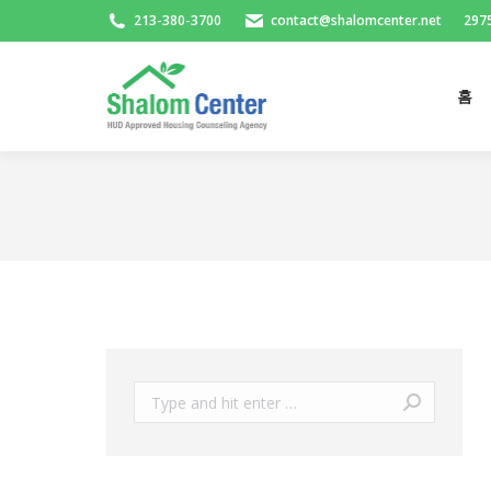
213-380-3700
contact@shalomcenter.net
2975
홈
홈
Search: