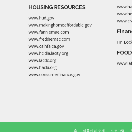
www.ha
HOUSING RESOURCES
www.her
www.hud.gov
www.cra
www.makinghomeaffordable.gov
Finan
www.fanniemae.com
www.freddiemac.com
Fin Loc
www.calhfa.ca.gov
FOOD
www.hcidla.lacity.org
www.lacdc.org
www.la
www.hacla.org
www.consumerfinance.gov
홈
샬롬센터 소개
프로그램