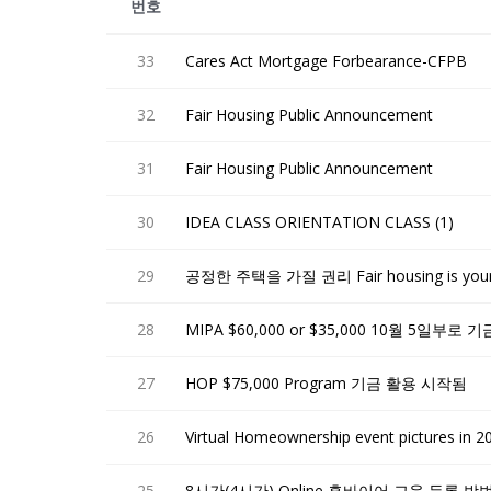
번호
33
Cares Act Mortgage Forbearance-CFPB
32
Fair Housing Public Announcement
31
Fair Housing Public Announcement
30
IDEA CLASS ORIENTATION CLASS (1)
29
공정한 주택을 가질 권리 Fair housing is your 
28
MIPA $60,000 or $35,000 10월 5일부로
27
HOP $75,000 Program 기금 활용 시작됨
26
Virtual Homeownership event pictures in 2
25
8시간(4시간) Online 홈바이어 교육 등록 