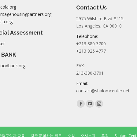
cola.org
Contact Us
itagehousingpartners.org
2975 Wilshire Blvd #415
la.org
Los Angeles, CA 90010
cial Assessment
Telephone:
ker
+213 380 3700
+213 925 4777
 BANK
foodbank.org
FAX:
213-380-3701
Email:
contact@shalomcenter.net
Find us on:
Facebook
YouTube
Instagram
page
page
page
opens
opens
opens
in
in
in
주택구입자 교육
자주 문의하는 질문
소식
오시는길
후원
Shalom Center