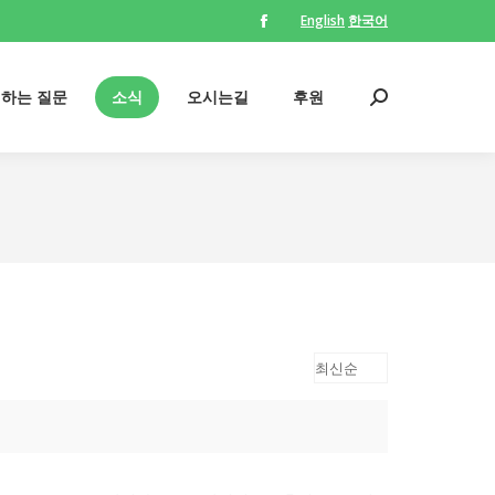
English
한국어
Facebook
page
opens
의하는 질문
소식
오시는길
후원
Search:
in
new
window