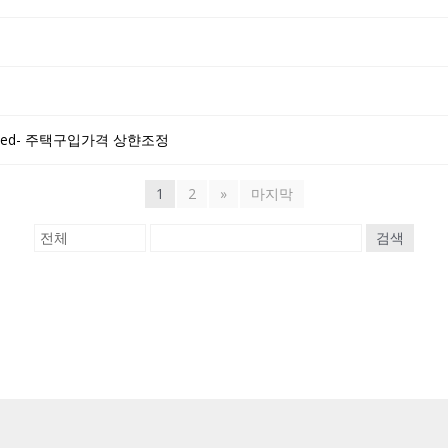
increased- 주택구입가격 상햔조정
1
2
»
마지막
검색