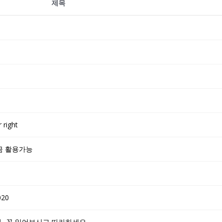
제목
right
 기금 활용가능
020
방법- 꼭 읽어보시고 따라하세요