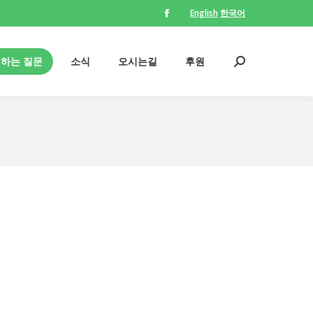
English
한국어
Facebook
의하는 질문
소식
오시는길
후원
Search:
page
opens
의하는 질문
소식
오시는길
후원
Search:
in
new
window