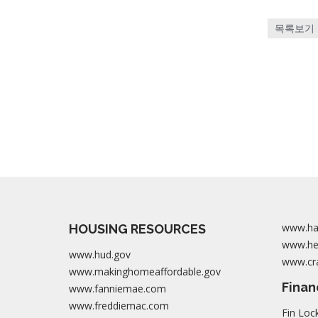
목록보기
www.ha
HOUSING RESOURCES
www.her
www.hud.gov
www.cra
www.makinghomeaffordable.gov
Finan
www.fanniemae.com
www.freddiemac.com
Fin Loc