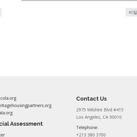
비밀
cola.org
Contact Us
itagehousingpartners.org
2975 Wilshire Blvd #415
la.org
Los Angeles, CA 90010
cial Assessment
Telephone:
ker
+213 380 3700