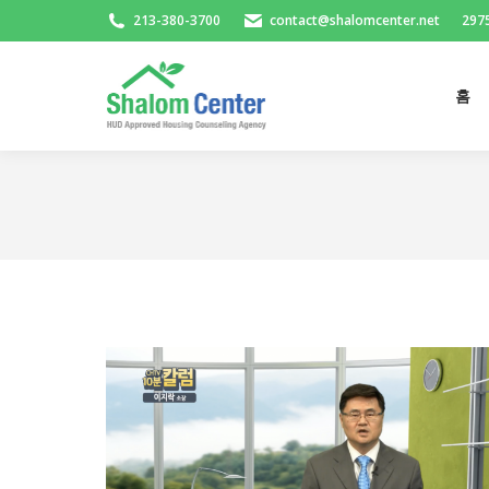
213-380-3700
contact@shalomcenter.net
2975
홈
홈