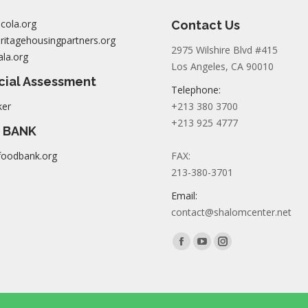
cola.org
Contact Us
itagehousingpartners.org
2975 Wilshire Blvd #415
la.org
Los Angeles, CA 90010
cial Assessment
Telephone:
ker
+213 380 3700
+213 925 4777
 BANK
foodbank.org
FAX:
213-380-3701
Email:
contact@shalomcenter.net
Find us on:
Facebook
YouTube
Instagram
page
page
page
opens
opens
opens
in
in
in