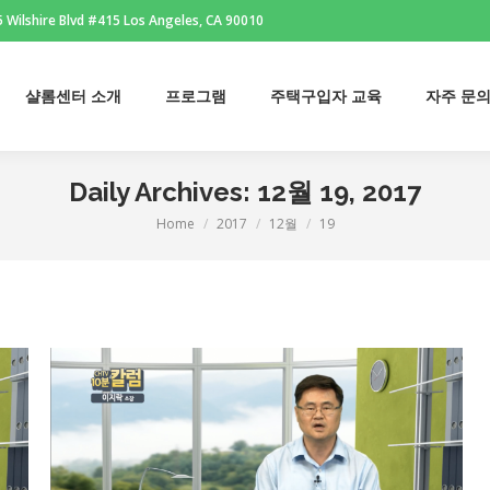
 Wilshire Blvd #415 Los Angeles, CA 90010
샬롬센터 소개
프로그램
주택구입자 교육
자주 문
샬롬센터 소개
프로그램
주택구입자 교육
자주 문
Daily Archives:
12월 19, 2017
Home
2017
12월
19
You are here: