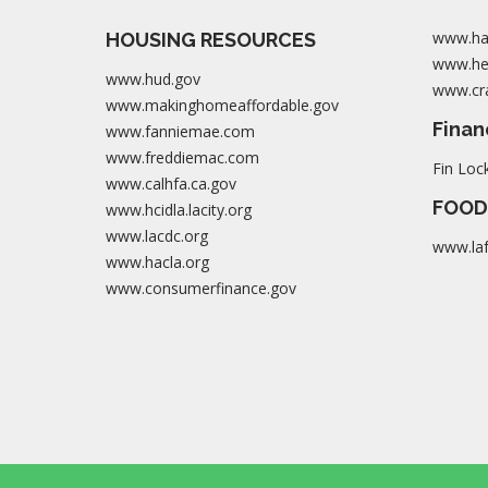
www.ha
HOUSING RESOURCES
www.her
www.hud.gov
www.cra
www.makinghomeaffordable.gov
Finan
www.fanniemae.com
www.freddiemac.com
Fin Loc
www.calhfa.ca.gov
FOOD
www.hcidla.lacity.org
www.lacdc.org
www.la
www.hacla.org
www.consumerfinance.gov