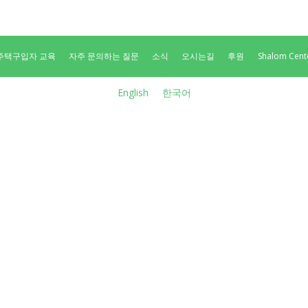
주택구입자 교육
자주 문의하는 질문
소식
오시는길
후원
Shalom Center
English
한국어