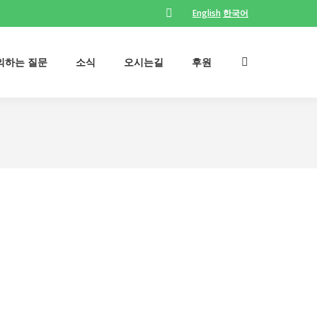
English
한국어
Facebook
의하는 질문
소식
오시는길
후원
Search:
page
opens
의하는 질문
소식
오시는길
후원
Search:
in
new
window