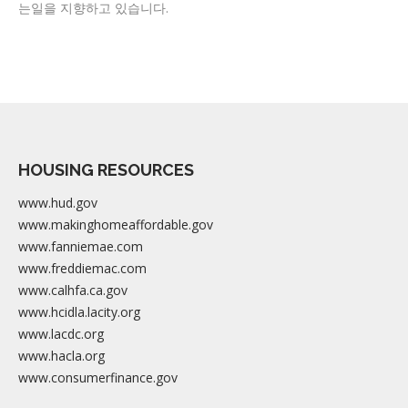
는일을 지향하고 있습니다.
HOUSING RESOURCES
www.hud.gov
www.makinghomeaffordable.gov
www.fanniemae.com
www.freddiemac.com
www.calhfa.ca.gov
www.hcidla.lacity.org
www.lacdc.org
www.hacla.org
www.consumerfinance.gov